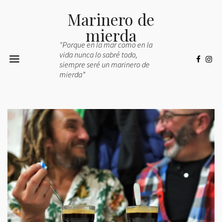
Marinero de
mierda
"Porque en la mar como en la
vida nunca lo sabré todo,
siempre seré un marinero de
mierda”